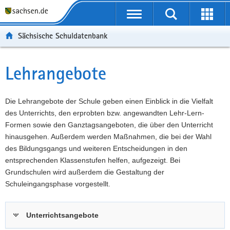
P
Portalübergreifende
o
P
Navigation
Suche
Erweit
r
o
H
starten
öffnen
Sächsische Schuldatenbank
t
r
a
W
a
t
u
e
S
l
a
p
i
e
Lehrangebote
Hauptinhalt
ü
l
t
t
r
b
n
i
e
v
e
a
n
r
i
Die Lehrangebote der Schule geben einen Einblick in die Vielfalt
r
v
h
e
c
des Unterrichts, den erprobten bzw. angewandten Lehr-Lern-
g
i
a
I
e
Formen sowie den Ganztagsangeboten, die über den Unterricht
r
g
l
n
hinausgehen. Außerdem werden Maßnahmen, die bei der Wahl
e
a
t
f
des Bildungsgangs und weiteren Entscheidungen in den
i
t
o
entsprechenden Klassenstufen helfen, aufgezeigt. Bei
f
i
r
Grundschulen wird außerdem die Gestaltung der
e
o
m
Schuleingangsphase vorgestellt.
n
n
a
d
t
Unterrichtsangebote
e
i
N
o