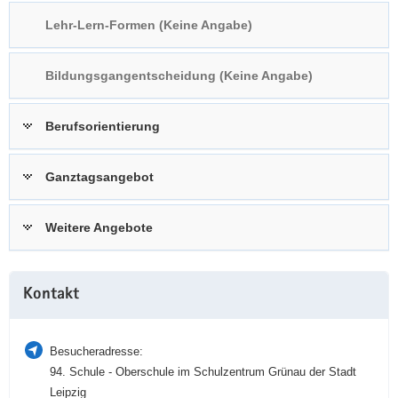
a
n
Lehr-Lern-Formen (Keine Angabe)
v
i
Bildungsgangentscheidung (Keine Angabe)
g
a
t
Berufsorientierung
i
o
Ganztagsangebot
n
Weitere Angebote
Weitere
Kontakt
Information
Besucheradresse:
94. Schule - Oberschule im Schulzentrum Grünau der Stadt
Leipzig