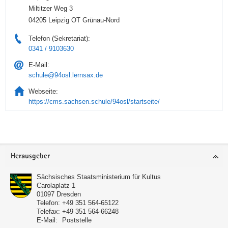
Miltitzer Weg 3
04205 Leipzig OT Grünau-Nord
Telefon (Sekretariat):
0341 / 9103630
E-Mail:
schule@94osl.lernsax.de
Webseite:
https://cms.sachsen.schule/94osl/startseite/
Service
Herausgeber
Sächsisches Staatsministerium für Kultus
Carolaplatz 1
01097
Dresden
Telefon:
+49 351 564-65122
Telefax:
+49 351 564-66248
E-Mail:
Poststelle