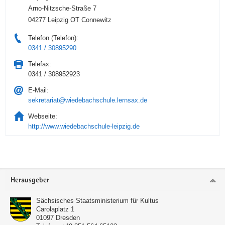
Arno-Nitzsche-Straße 7
04277 Leipzig OT Connewitz
Telefon (Telefon):
0341 / 30895290
Telefax:
0341 / 308952923
E-Mail:
sekretariat@wiedebachschule.lernsax.de
Webseite:
http://www.wiedebachschule-leipzig.de
Service
Herausgeber
Sächsisches Staatsministerium für Kultus
Carolaplatz 1
01097
Dresden