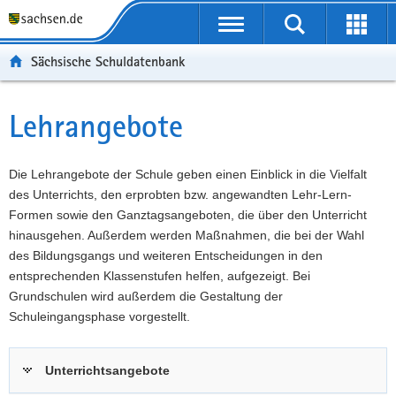
P
Portalübergreifende
o
P
Navigation
Suche
Erweit
r
o
H
starten
öffnen
Sächsische Schuldatenbank
t
r
a
W
a
t
u
e
S
l
a
p
i
e
Lehrangebote
Hauptinhalt
ü
l
t
t
r
b
n
i
e
v
e
a
n
r
i
Die Lehrangebote der Schule geben einen Einblick in die Vielfalt
r
v
h
e
c
des Unterrichts, den erprobten bzw. angewandten Lehr-Lern-
g
i
a
I
e
Formen sowie den Ganztagsangeboten, die über den Unterricht
r
g
l
n
hinausgehen. Außerdem werden Maßnahmen, die bei der Wahl
e
a
t
f
des Bildungsgangs und weiteren Entscheidungen in den
i
t
o
entsprechenden Klassenstufen helfen, aufgezeigt. Bei
f
i
r
Grundschulen wird außerdem die Gestaltung der
e
o
m
Schuleingangsphase vorgestellt.
n
n
a
d
t
Unterrichtsangebote
e
i
N
o