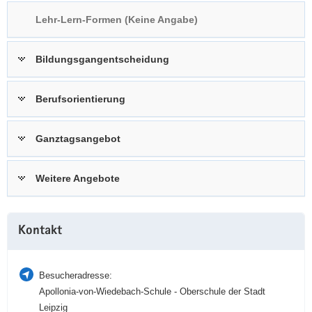
a
n
Lehr-Lern-Formen (Keine Angabe)
v
i
Bildungsgangentscheidung
g
a
t
Berufsorientierung
i
o
Ganztagsangebot
n
Weitere Angebote
Weitere
Kontakt
Information
Besucheradresse:
Apollonia-von-Wiedebach-Schule - Oberschule der Stadt
Leipzig