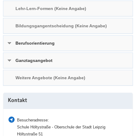
a
n
Lehr-Lern-Formen (Keine Angabe)
v
i
Bildungsgangentscheidung (Keine Angabe)
g
a
t
Berufsorientierung
i
o
Ganztagsangebot
n
Weitere Angebote (Keine Angabe)
Weitere
Kontakt
Information
Besucheradresse:
Schule Höltystraße - Oberschule der Stadt Leipzig
Höltystraße 51