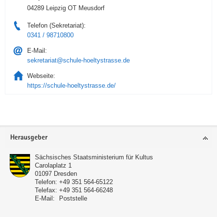
04289 Leipzig OT Meusdorf
Telefon (Sekretariat):
0341 / 98710800
E-Mail:
sekretariat@schule-hoeltystrasse.de
Webseite:
https://schule-hoeltystrasse.de/
Service
Herausgeber
Sächsisches Staatsministerium für Kultus
Carolaplatz 1
01097
Dresden
Telefon:
+49 351 564-65122
Telefax:
+49 351 564-66248
E-Mail:
Poststelle