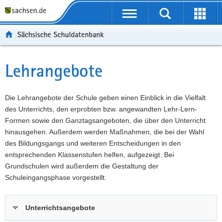
P
Portalübergreifende
o
P
Navigation
Suche
Erweit
r
o
H
starten
öffnen
Sächsische Schuldatenbank
t
r
a
W
a
t
u
e
S
l
a
p
i
e
Lehrangebote
Hauptinhalt
ü
l
t
t
r
b
n
i
e
v
e
a
n
r
i
Die Lehrangebote der Schule geben einen Einblick in die Vielfalt
r
v
h
e
c
des Unterrichts, den erprobten bzw. angewandten Lehr-Lern-
g
i
a
I
e
Formen sowie den Ganztagsangeboten, die über den Unterricht
r
g
l
n
hinausgehen. Außerdem werden Maßnahmen, die bei der Wahl
e
a
t
f
des Bildungsgangs und weiteren Entscheidungen in den
i
t
o
entsprechenden Klassenstufen helfen, aufgezeigt. Bei
f
i
r
Grundschulen wird außerdem die Gestaltung der
e
o
m
Schuleingangsphase vorgestellt.
n
n
a
d
t
Unterrichtsangebote
e
i
N
o