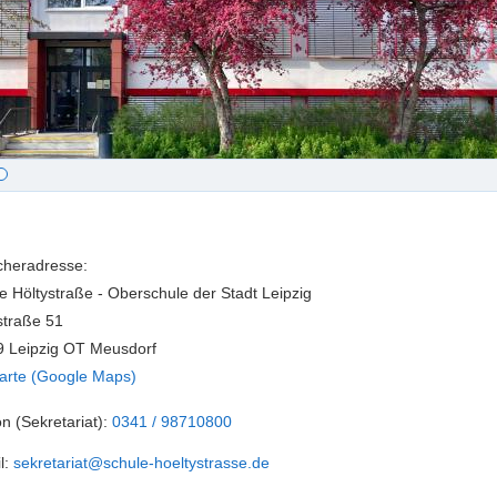
heradresse:
e Höltystraße - Oberschule der Stadt Leipzig
straße 51
 Leipzig OT Meusdorf
arte (Google Maps)
on (Sekretariat):
0341 / 98710800
l:
sekretariat@schule-hoeltystrasse.de