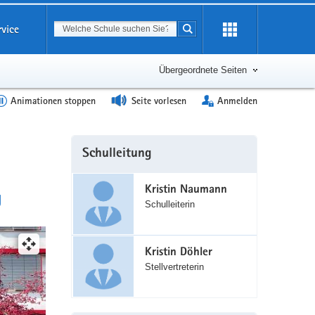
Suchbegriff
rvice
Suche starten
Erweiterung
öffnen
Übergeordnete Seiten
Animationen stoppen
Seite vorlesen
Anmelden
Weitere
Schulleitung
Information
Kristin Naumann
g
Schulleiterin
(©
Schule
Kristin Döhler
Höltystraße)
Stellvertreterin