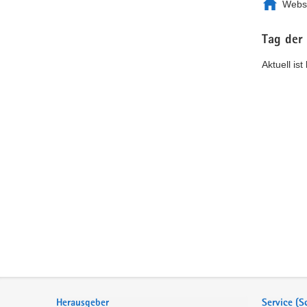
Webs
Tag der
Aktuell is
Service
Herausgeber
Service (