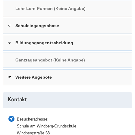
a
n
Lehr-Lern-Formen (Keine Angabe)
v
i
Schuleingangsphase
g
a
t
Bildungsgangentscheidung
i
o
Ganztagsangebot (Keine Angabe)
n
Weitere Angebote
Weitere
Kontakt
Information
Besucheradresse:
Schule am Windberg-Grundschule
Windbergstraße 68