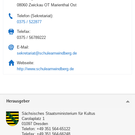
08060 Zwickau OT Marienthal Ost
Telefon (Sekretariat):
0375 / 522877
Telefax:
0375 / 56789222
E-Mail:
sekretariat@schuleamwindberg.de
Webseite:
http://www.schuleamwindberg.de
Service
Herausgeber
Sächsisches Staatsministerium für Kultus
Carolaplatz 1
01097
Dresden
Telefon:
+49 351 564-65122
Telefax:
+49 351 564-66248