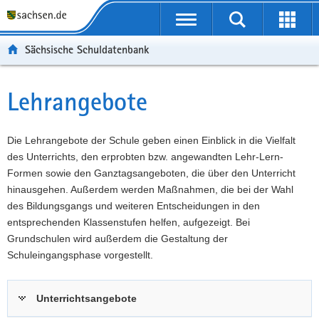
P
Portalübergreifende
o
P
Navigation
Suche
Erweit
r
o
H
starten
öffnen
Sächsische Schuldatenbank
t
r
a
W
a
t
u
e
S
l
a
p
i
e
Lehrangebote
Hauptinhalt
ü
l
t
t
r
b
n
i
e
v
e
a
n
r
i
Die Lehrangebote der Schule geben einen Einblick in die Vielfalt
r
v
h
e
c
des Unterrichts, den erprobten bzw. angewandten Lehr-Lern-
g
i
a
I
e
Formen sowie den Ganztagsangeboten, die über den Unterricht
r
g
l
n
hinausgehen. Außerdem werden Maßnahmen, die bei der Wahl
e
a
t
f
des Bildungsgangs und weiteren Entscheidungen in den
i
t
o
entsprechenden Klassenstufen helfen, aufgezeigt. Bei
f
i
r
Grundschulen wird außerdem die Gestaltung der
e
o
m
Schuleingangsphase vorgestellt.
n
n
a
d
t
Unterrichtsangebote
e
i
N
o