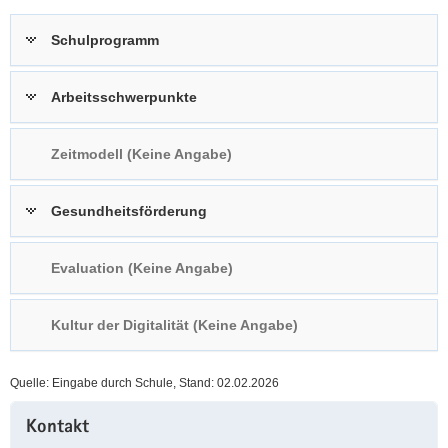
a
n
Schulprogramm
v
i
g
Arbeitsschwerpunkte
a
t
Zeitmodell (Keine Angabe)
i
o
n
Gesundheitsförderung
Evaluation (Keine Angabe)
Kultur der Digitalität (Keine Angabe)
Quelle: Eingabe durch Schule, Stand: 02.02.2026
Weitere
Kontakt
Information