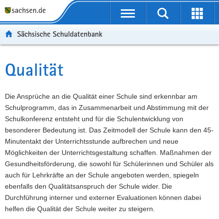
P
Portalübergreifende
o
P
Navigation
Suche
Erweit
r
o
H
starten
öffnen
Sächsische Schuldatenbank
t
r
a
W
a
t
u
e
S
l
a
p
i
e
Qualität
Hauptinhalt
ü
l
t
t
r
b
n
i
e
v
e
a
n
r
i
Die Ansprüche an die Qualität einer Schule sind erkennbar am
r
v
h
e
c
Schulprogramm, das in Zusammenarbeit und Abstimmung mit der
g
i
a
I
e
Schulkonferenz entsteht und für die Schulentwicklung von
r
g
l
n
besonderer Bedeutung ist. Das Zeitmodell der Schule kann den 45-
e
a
t
f
Minutentakt der Unterrichtsstunde aufbrechen und neue
i
t
o
Möglichkeiten der Unterrichtsgestaltung schaffen. Maßnahmen der
f
i
r
Gesundheitsförderung, die sowohl für Schülerinnen und Schüler als
e
o
m
auch für Lehrkräfte an der Schule angeboten werden, spiegeln
n
n
a
ebenfalls den Qualitätsanspruch der Schule wider. Die
d
t
Durchführung interner und externer Evaluationen können dabei
e
i
helfen die Qualität der Schule weiter zu steigern.
N
o