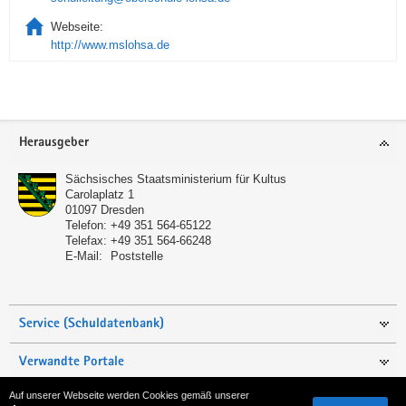
Webseite:
http://www.mslohsa.de
Service
Herausgeber
Sächsisches Staatsministerium für Kultus
Carolaplatz 1
01097
Dresden
Telefon:
+49 351 564-65122
Telefax:
+49 351 564-66248
E-Mail:
Poststelle
Service (Schuldatenbank)
Verwandte Portale
Auf unserer Webseite werden Cookies gemäß unserer
Seite empfehlen