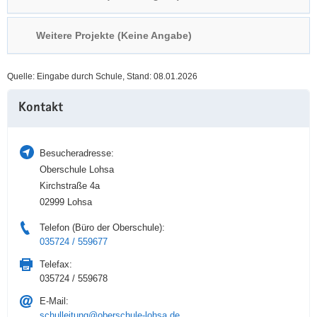
a
n
v
Weitere Projekte (Keine Angabe)
i
g
Quelle: Eingabe durch Schule, Stand: 08.01.2026
a
Weitere
t
Kontakt
Information
i
o
n
Besucheradresse:
Oberschule Lohsa
Kirchstraße 4a
02999 Lohsa
Telefon (Büro der Oberschule):
035724 / 559677
Telefax:
035724 / 559678
E-Mail:
schulleitung@oberschule-lohsa.de