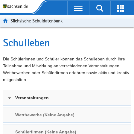
P
Portalübergreifende
o
P
Navigation
Suche
Erweit
r
o
H
starten
öffnen
Sächsische Schuldatenbank
t
r
a
W
a
t
u
e
S
l
a
p
i
e
Schulleben
Hauptinhalt
ü
l
t
t
r
b
n
i
e
v
e
a
n
r
i
Die Schülerinnen und Schüler können das Schulleben durch ihre
r
v
h
e
c
Teilnahme und Mitwirkung an verschiedenen Veranstaltungen,
g
i
a
I
e
Wettbewerben oder Schülerfirmen erfahren sowie aktiv und kreativ
r
g
l
n
mitgestalten.
e
a
t
f
i
t
o
Veranstaltungen
f
i
r
e
o
m
n
n
a
Wettbewerbe (Keine Angabe)
d
t
e
i
Schülerfirmen (Keine Angabe)
N
o