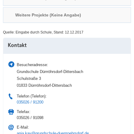
a
n
v
Weitere Projekte (Keine Angabe)
i
g
Quelle: Eingabe durch Schule, Stand: 12.12.2017
a
Weitere
t
Kontakt
Information
i
o
n
Besucheradresse:
Grundschule Dürrröhrsdorf-Dittersbach
Schulstraße 3
01833 Dürrröhrsdorf-Dittersbach
Telefon (Telefon):
035026 / 91200
Telefax:
035026 / 91098
E-Mail:
anja.kay@grundschule-duerrroehrsdorf.de