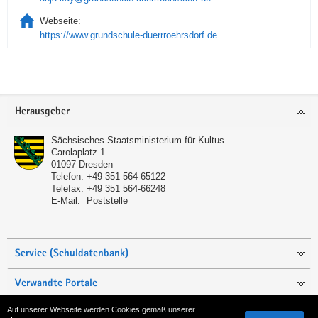
Webseite:
https://www.grundschule-duerrroehrsdorf.de
Service
Herausgeber
Sächsisches Staatsministerium für Kultus
Carolaplatz 1
01097
Dresden
Telefon:
+49 351 564-65122
Telefax:
+49 351 564-66248
E-Mail:
Poststelle
Service (Schuldatenbank)
Verwandte Portale
Auf unserer Webseite werden Cookies gemäß unserer
Seite empfehlen