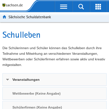
P
Portalübergreifende
o
P
Navigation
Suche
Erweit
r
o
H
starten
öffnen
Sächsische Schuldatenbank
t
r
a
W
a
t
u
e
S
l
a
p
i
e
Schulleben
Hauptinhalt
ü
l
t
t
r
b
n
i
e
v
e
a
n
r
i
Die Schülerinnen und Schüler können das Schulleben durch ihre
r
v
h
e
c
Teilnahme und Mitwirkung an verschiedenen Veranstaltungen,
g
i
a
I
e
Wettbewerben oder Schülerfirmen erfahren sowie aktiv und kreativ
r
g
l
n
mitgestalten.
e
a
t
f
i
t
o
Veranstaltungen
f
i
r
e
o
m
n
n
a
Wettbewerbe (Keine Angabe)
d
t
e
i
Schülerfirmen (Keine Angabe)
N
o