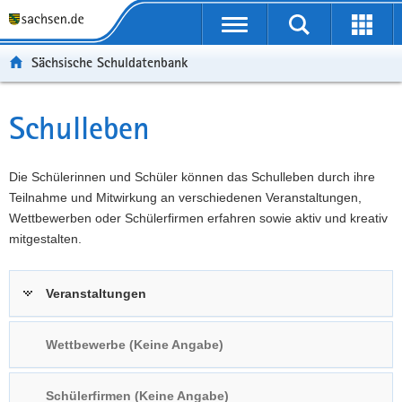
P
Portalübergreifende
o
P
Navigation
Suche
Erweit
r
o
H
starten
öffnen
Sächsische Schuldatenbank
t
r
a
W
a
t
u
e
S
l
a
p
i
e
Schulleben
Hauptinhalt
ü
l
t
t
r
b
n
i
e
v
e
a
n
r
i
Die Schülerinnen und Schüler können das Schulleben durch ihre
r
v
h
e
c
Teilnahme und Mitwirkung an verschiedenen Veranstaltungen,
g
i
a
I
e
Wettbewerben oder Schülerfirmen erfahren sowie aktiv und kreativ
r
g
l
n
mitgestalten.
e
a
t
f
i
t
o
Veranstaltungen
f
i
r
e
o
m
n
n
a
Wettbewerbe (Keine Angabe)
d
t
e
i
Schülerfirmen (Keine Angabe)
N
o