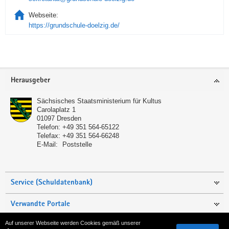
Webseite:
https://grundschule-doelzig.de/
Service
Herausgeber
Sächsisches Staatsministerium für Kultus
Carolaplatz 1
01097
Dresden
Telefon:
+49 351 564-65122
Telefax:
+49 351 564-66248
E-Mail:
Poststelle
Service (Schuldatenbank)
Verwandte Portale
Auf unserer Webseite werden Cookies gemäß unserer
Seite empfehlen