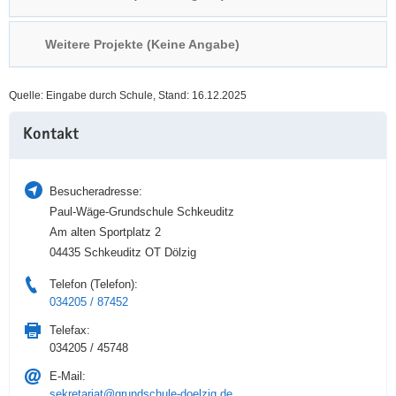
a
n
v
Weitere Projekte (Keine Angabe)
i
g
Quelle: Eingabe durch Schule, Stand: 16.12.2025
a
Weitere
t
Kontakt
Information
i
o
n
Besucheradresse:
Paul-Wäge-Grundschule Schkeuditz
Am alten Sportplatz 2
04435 Schkeuditz OT Dölzig
Telefon (Telefon):
034205 / 87452
Telefax:
034205 / 45748
E-Mail:
sekretariat@grundschule-doelzig.de