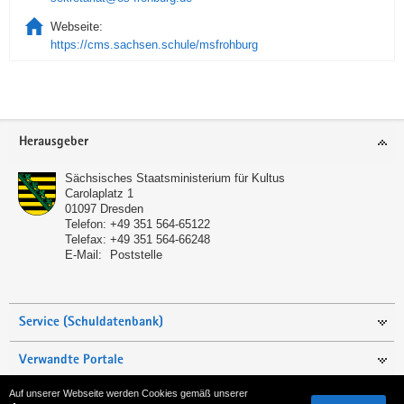
Webseite:
https://cms.sachsen.schule/msfrohburg
Service
Herausgeber
Sächsisches Staatsministerium für Kultus
Carolaplatz 1
01097
Dresden
Telefon:
+49 351 564-65122
Telefax:
+49 351 564-66248
E-Mail:
Poststelle
Service (Schuldatenbank)
Verwandte Portale
Auf unserer Webseite werden Cookies gemäß unserer
Seite empfehlen