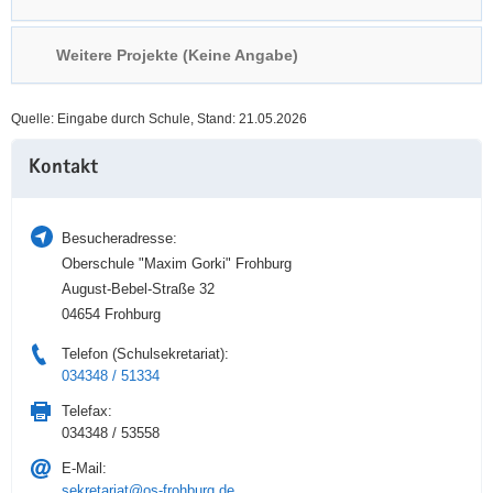
a
n
v
Weitere Projekte (Keine Angabe)
i
g
Quelle: Eingabe durch Schule, Stand: 21.05.2026
a
Weitere
t
Kontakt
Information
i
o
n
Besucheradresse:
Oberschule "Maxim Gorki" Frohburg
August-Bebel-Straße 32
04654 Frohburg
Telefon (Schulsekretariat):
034348 / 51334
Telefax:
034348 / 53558
E-Mail:
sekretariat@os-frohburg.de