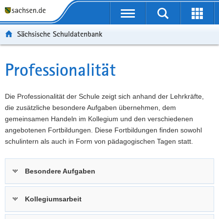
P
Portalübergreifende
o
P
Navigation
Suche
Erweit
r
o
H
starten
öffnen
Sächsische Schuldatenbank
t
r
a
W
a
t
u
e
S
l
a
p
i
e
Professionalität
Hauptinhalt
ü
l
t
t
r
b
n
i
e
v
e
a
n
r
i
Die Professionalität der Schule zeigt sich anhand der Lehrkräfte,
r
v
h
e
c
die zusätzliche besondere Aufgaben übernehmen, dem
g
i
a
I
e
gemeinsamen Handeln im Kollegium und den verschiedenen
r
g
l
n
angebotenen Fortbildungen. Diese Fortbildungen finden sowohl
e
a
t
f
schulintern als auch in Form von pädagogischen Tagen statt.
i
t
o
f
i
r
Besondere Aufgaben
e
o
m
n
n
a
d
t
Kollegiumsarbeit
e
i
N
o