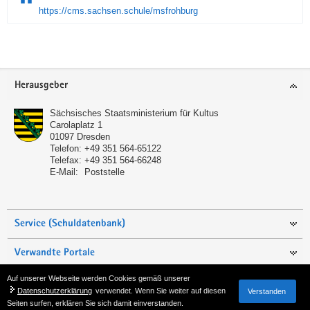
https://cms.sachsen.schule/msfrohburg
Service
Herausgeber
Sächsisches Staatsministerium für Kultus
Carolaplatz 1
01097
Dresden
Telefon:
+49 351 564-65122
Telefax:
+49 351 564-66248
E-Mail:
Poststelle
Service (Schuldatenbank)
Verwandte Portale
Auf unserer Webseite werden Cookies gemäß unserer
Seite empfehlen
Datenschutzerklärung
verwendet. Wenn Sie weiter auf diesen
Verstanden
Seiten surfen, erklären Sie sich damit einverstanden.