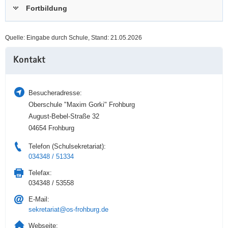
Fortbildung
a
n
v
i
Quelle: Eingabe durch Schule, Stand: 21.05.2026
g
Weitere
a
Kontakt
Information
t
i
o
Besucheradresse:
n
Oberschule "Maxim Gorki" Frohburg
August-Bebel-Straße 32
04654 Frohburg
Telefon (Schulsekretariat):
034348 / 51334
Telefax:
034348 / 53558
E-Mail:
sekretariat@os-frohburg.de
Webseite: