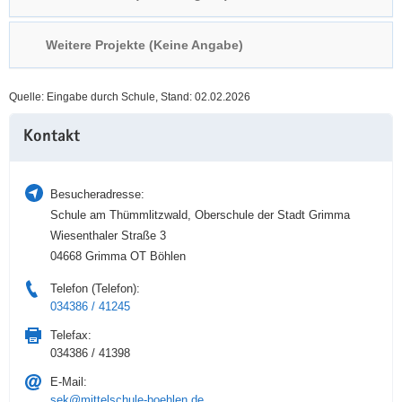
a
n
v
Weitere Projekte (Keine Angabe)
i
g
Quelle: Eingabe durch Schule, Stand: 02.02.2026
a
Weitere
t
Kontakt
Information
i
o
n
Besucheradresse:
Schule am Thümmlitzwald, Oberschule der Stadt Grimma
Wiesenthaler Straße 3
04668 Grimma OT Böhlen
Telefon (Telefon):
034386 / 41245
Telefax:
034386 / 41398
E-Mail:
sek@mittelschule-boehlen.de