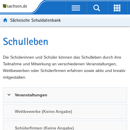
P
Portalübergreifende
o
P
Navigation
Suche
Erweit
r
o
H
starten
öffnen
Sächsische Schuldatenbank
t
r
a
W
a
t
u
e
S
l
a
p
i
e
Schulleben
Hauptinhalt
ü
l
t
t
r
b
n
i
e
v
e
a
n
r
i
Die Schülerinnen und Schüler können das Schulleben durch ihre
r
v
h
e
c
Teilnahme und Mitwirkung an verschiedenen Veranstaltungen,
g
i
a
I
e
Wettbewerben oder Schülerfirmen erfahren sowie aktiv und kreativ
r
g
l
n
mitgestalten.
e
a
t
f
i
t
o
Veranstaltungen
f
i
r
e
o
m
n
n
a
Wettbewerbe (Keine Angabe)
d
t
e
i
Schülerfirmen (Keine Angabe)
N
o