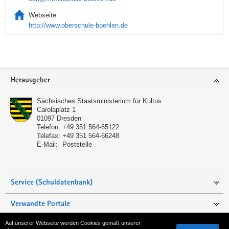
Webseite:
http://www.oberschule-boehlen.de
Service
Herausgeber
Sächsisches Staatsministerium für Kultus
Carolaplatz 1
01097
Dresden
Telefon:
+49 351 564-65122
Telefax:
+49 351 564-66248
E-Mail:
Poststelle
Service (Schuldatenbank)
Verwandte Portale
Auf unserer Webseite werden Cookies gemäß unserer
Seite empfehlen