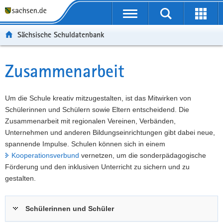
P
Portalübergreifende
o
P
Navigation
Suche
Erweit
r
o
H
starten
öffnen
Sächsische Schuldatenbank
t
r
a
W
a
t
u
e
S
l
a
p
i
e
Zusammenarbeit
Hauptinhalt
ü
l
t
t
r
b
n
i
e
v
e
a
n
r
i
Um die Schule kreativ mitzugestalten, ist das Mitwirken von
r
v
h
e
c
Schülerinnen und Schülern sowie Eltern entscheidend. Die
g
i
a
I
e
Zusammenarbeit mit regionalen Vereinen, Verbänden,
r
g
l
n
Unternehmen und anderen Bildungseinrichtungen gibt dabei neue,
e
a
t
f
spannende Impulse. Schulen können sich in einem
i
t
o
Kooperationsverbund
vernetzen, um die sonderpädagogische
f
i
r
Förderung und den inklusiven Unterricht zu sichern und zu
e
o
m
gestalten.
n
n
a
d
t
Schülerinnen und Schüler
e
i
N
o