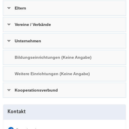
a
n
Eltern
v
i
Vereine / Verbände
g
a
t
Unternehmen
i
o
Bildungseinrichtungen (Keine Angabe)
n
Weitere Einrichtungen (Keine Angabe)
Kooperationsverbund
Weitere
Kontakt
Information