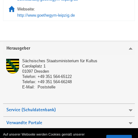
Webseite:
http://www.goethegym-leipzig.de
Service
Herausgeber
Sächsisches Staatsministerium für Kultus
Carolaplatz 1
01097
Dresden
Telefon:
+49 351 564-65122
Telefax:
+49 351 564-66248
E-Mail:
Poststelle
Service (Schuldatenbank)
Verwandte Portale
Auf unserer Webseite werden Cookies gemäß unserer
Seite empfehlen