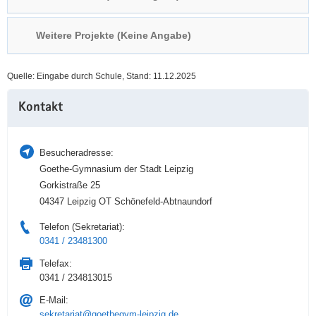
a
n
v
Weitere Projekte (Keine Angabe)
i
g
Quelle: Eingabe durch Schule, Stand: 11.12.2025
a
Weitere
t
Kontakt
Information
i
o
n
Besucheradresse:
Goethe-Gymnasium der Stadt Leipzig
Gorkistraße 25
04347 Leipzig OT Schönefeld-Abtnaundorf
Telefon (Sekretariat):
0341 / 23481300
Telefax:
0341 / 234813015
E-Mail:
sekretariat@goethegym-leipzig.de