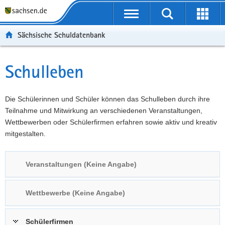
P
Portalübergreifende
o
P
Navigation
Suche
Erweit
r
o
H
starten
öffnen
Sächsische Schuldatenbank
t
r
a
W
a
t
u
e
S
l
a
p
i
e
Schulleben
Hauptinhalt
ü
l
t
t
r
b
n
i
e
v
e
a
n
r
i
Die Schülerinnen und Schüler können das Schulleben durch ihre
r
v
h
e
c
Teilnahme und Mitwirkung an verschiedenen Veranstaltungen,
g
i
a
I
e
Wettbewerben oder Schülerfirmen erfahren sowie aktiv und kreativ
r
g
l
n
mitgestalten.
e
a
t
f
i
t
o
Veranstaltungen (Keine Angabe)
f
i
r
e
o
m
n
n
a
Wettbewerbe (Keine Angabe)
d
t
e
i
Schülerfirmen
N
o