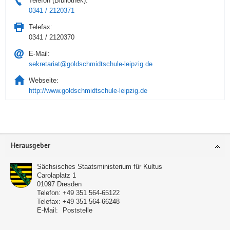
Telefon (Bibliothek):
0341 / 2120371
Telefax:
0341 / 2120370
E-Mail:
sekretariat@goldschmidtschule-leipzig.de
Webseite:
http://www.goldschmidtschule-leipzig.de
Service
Herausgeber
Sächsisches Staatsministerium für Kultus
Carolaplatz 1
01097
Dresden
Telefon:
+49 351 564-65122
Telefax:
+49 351 564-66248
E-Mail:
Poststelle