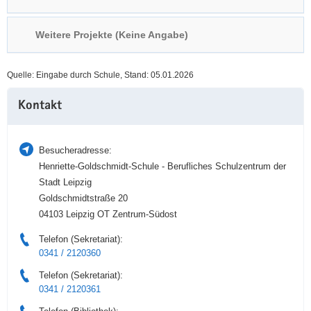
a
n
v
Weitere Projekte (Keine Angabe)
i
g
Quelle: Eingabe durch Schule, Stand: 05.01.2026
a
Weitere
t
Kontakt
Information
i
o
n
Besucheradresse:
Henriette-Goldschmidt-Schule - Berufliches Schulzentrum der
Stadt Leipzig
Goldschmidtstraße 20
04103 Leipzig OT Zentrum-Südost
Telefon (Sekretariat):
0341 / 2120360
Telefon (Sekretariat):
0341 / 2120361