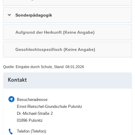
a
n
v
Sonderpädagogik
i
g
Aufgrund der Herkunft (Keine Angabe)
a
t
i
Geschlechtsspezifisch (Keine Angabe)
o
n
Quelle: Eingabe durch Schule, Stand: 08.01.2026
Weitere
Kontakt
Information
Besucheradresse:
Ernst-Rietschel-Grundschule Pulsnitz
Dr.-Michael-Straße 2
01896 Pulsnitz
Telefon (Telefon):