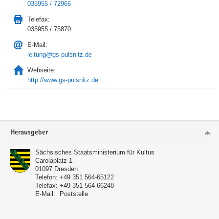
035955 / 72966
Telefax:
035955 / 75870
E-Mail:
leitung@gs-pulsnitz.de
Webseite:
http://www.gs-pulsnitz.de
Service
Herausgeber
Sächsisches Staatsministerium für Kultus
Carolaplatz 1
01097
Dresden
Telefon:
+49 351 564-65122
Telefax:
+49 351 564-66248
E-Mail:
Poststelle