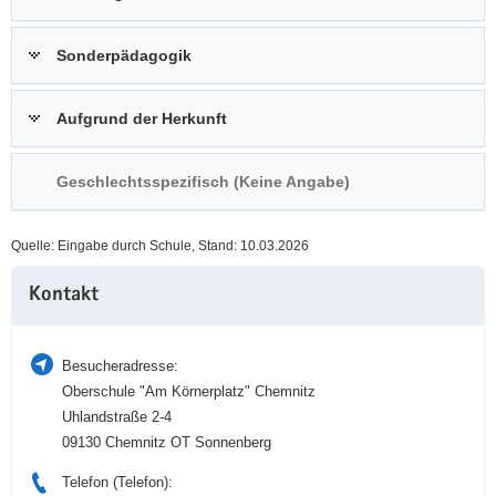
a
n
v
Sonderpädagogik
i
g
Aufgrund der Herkunft
a
t
i
Geschlechtsspezifisch (Keine Angabe)
o
n
Quelle: Eingabe durch Schule, Stand: 10.03.2026
Weitere
Kontakt
Information
Besucheradresse:
Oberschule "Am Körnerplatz" Chemnitz
Uhlandstraße 2-4
09130 Chemnitz OT Sonnenberg
Telefon (Telefon):