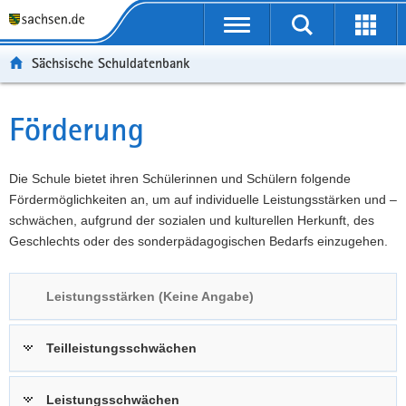
P
Portalübergreifende
o
P
Navigation
Suche
Erweit
r
o
H
starten
öffnen
Sächsische Schuldatenbank
t
r
a
W
a
t
u
e
S
l
a
p
i
e
Förderung
Hauptinhalt
ü
l
t
t
r
b
n
i
e
v
e
a
n
r
i
Die Schule bietet ihren Schülerinnen und Schülern folgende
r
v
h
e
c
Fördermöglichkeiten an, um auf individuelle Leistungsstärken und –
g
i
a
I
e
schwächen, aufgrund der sozialen und kulturellen Herkunft, des
r
g
l
n
Geschlechts oder des sonderpädagogischen Bedarfs einzugehen.
e
a
t
f
i
t
o
Leistungsstärken (Keine Angabe)
f
i
r
e
o
m
n
n
a
Teilleistungsschwächen
d
t
e
i
Leistungsschwächen
N
o