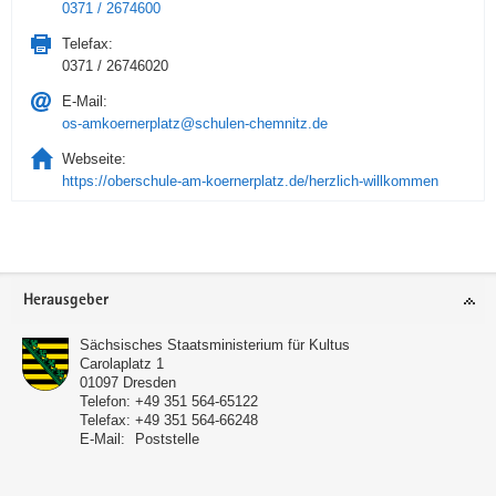
0371 / 2674600
Telefax:
0371 / 26746020
E-Mail:
os-amkoernerplatz@schulen-chemnitz.de
Webseite:
https://oberschule-am-koernerplatz.de/herzlich-willkommen
Service
Herausgeber
Sächsisches Staatsministerium für Kultus
Carolaplatz 1
01097
Dresden
Telefon:
+49 351 564-65122
Telefax:
+49 351 564-66248
E-Mail:
Poststelle