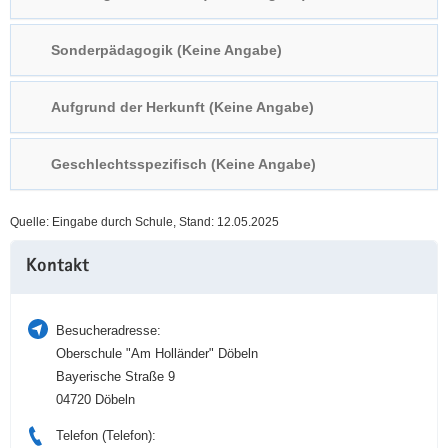
a
n
v
Sonderpädagogik (Keine Angabe)
i
g
Aufgrund der Herkunft (Keine Angabe)
a
t
i
Geschlechtsspezifisch (Keine Angabe)
o
n
Quelle: Eingabe durch Schule, Stand: 12.05.2025
Weitere
Kontakt
Information
Besucheradresse:
Oberschule "Am Holländer" Döbeln
Bayerische Straße 9
04720 Döbeln
Telefon (Telefon):