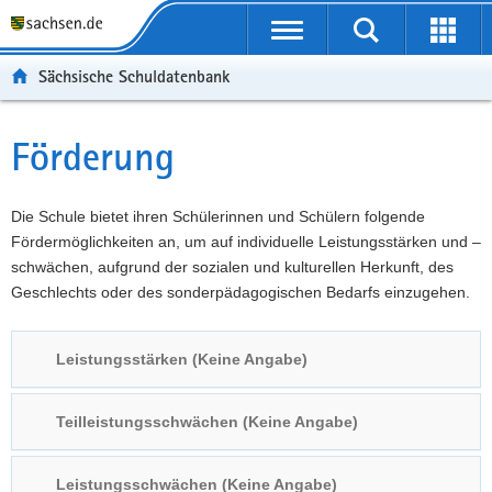
P
Portalübergreifende
o
P
Navigation
Suche
Erweit
r
o
H
starten
öffnen
Sächsische Schuldatenbank
t
r
a
W
a
t
u
e
S
l
a
p
i
e
Förderung
Hauptinhalt
ü
l
t
t
r
b
n
i
e
v
e
a
n
r
i
Die Schule bietet ihren Schülerinnen und Schülern folgende
r
v
h
e
c
Fördermöglichkeiten an, um auf individuelle Leistungsstärken und –
g
i
a
I
e
schwächen, aufgrund der sozialen und kulturellen Herkunft, des
r
g
l
n
Geschlechts oder des sonderpädagogischen Bedarfs einzugehen.
e
a
t
f
i
t
o
Leistungsstärken (Keine Angabe)
f
i
r
e
o
m
n
n
a
Teilleistungsschwächen (Keine Angabe)
d
t
e
i
Leistungsschwächen (Keine Angabe)
N
o