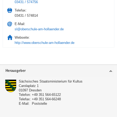
03431 / 574756
Telefax:
03431 / 574814
E-Mail:
sl@oberschule-am-hollaender.de
Webseite:
http://www.oberschule-am-hollaender.de
Service
Herausgeber
Sächsisches Staatsministerium für Kultus
Carolaplatz 1
01097
Dresden
Telefon:
+49 351 564-65122
Telefax:
+49 351 564-66248
E-Mail:
Poststelle