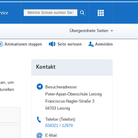
Suchbegriff
rvice
Suche starten
Erweiterung
öffnen
Übergeordnete Seiten
Animationen stoppen
Seite vorlesen
Anmelden
Weitere
Kontakt
Information
 an, um
Besucheradresse:
turellen
Peter-Apian-Oberschule Leisnig
Franciscus-Nagler-Straße 3
04703 Leisnig
Telefon (Telefon):
034321 / 12979
E-Mail: