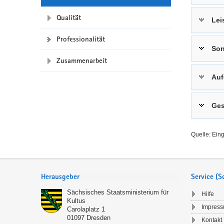
a
n
Qualität
Lei
v
i
Professionalität
g
Son
a
Zusammenarbeit
t
Auf
i
o
n
Ges
Quelle: Ein
Service
Herausgeber
Service (
Sächsisches Staatsministerium für
Hilfe
Kultus
Impres
Carolaplatz 1
01097
Dresden
Kontakt