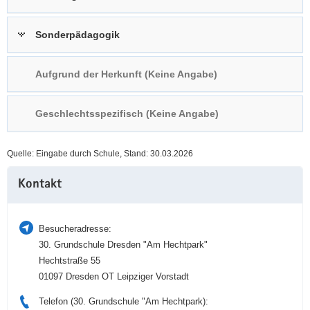
a
n
v
Sonderpädagogik
i
g
Aufgrund der Herkunft (Keine Angabe)
a
t
i
Geschlechtsspezifisch (Keine Angabe)
o
n
Quelle: Eingabe durch Schule, Stand: 30.03.2026
Weitere
Kontakt
Information
Besucheradresse:
30. Grundschule Dresden "Am Hechtpark"
Hechtstraße 55
01097 Dresden OT Leipziger Vorstadt
Telefon (30. Grundschule "Am Hechtpark):