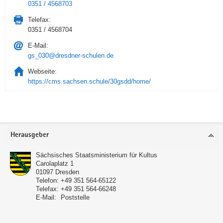
0351 / 4568703
Telefax:
0351 / 4568704
E-Mail:
gs_030@dresdner-schulen.de
Webseite:
https://cms.sachsen.schule/30gsdd/home/
Service
Herausgeber
Sächsisches Staatsministerium für Kultus
Carolaplatz 1
01097
Dresden
Telefon:
+49 351 564-65122
Telefax:
+49 351 564-66248
E-Mail:
Poststelle