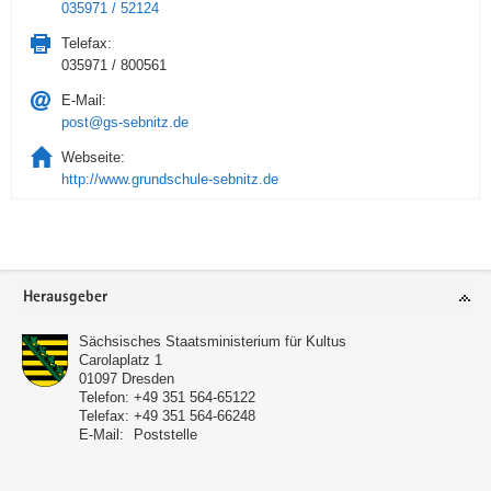
035971 / 52124
Telefax:
035971 / 800561
E-Mail:
post@gs-sebnitz.de
Webseite:
http://www.grundschule-sebnitz.de
Service
Herausgeber
Sächsisches Staatsministerium für Kultus
Carolaplatz 1
01097
Dresden
Telefon:
+49 351 564-65122
Telefax:
+49 351 564-66248
E-Mail:
Poststelle