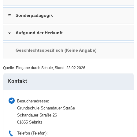
a
n
v
Sonderpädagogik
i
g
Aufgrund der Herkunft
a
t
i
Geschlechtsspezifisch (Keine Angabe)
o
n
Quelle: Eingabe durch Schule, Stand: 23.02.2026
Weitere
Kontakt
Information
Besucheradresse:
Grundschule Schandauer Straße
Schandauer Straße 26
01855 Sebnitz
Telefon (Telefon):