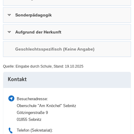
a
n
v
Sonderpädagogik
i
g
Aufgrund der Herkunft
a
t
i
Geschlechtsspezifisch (Keine Angabe)
o
n
Quelle: Eingabe durch Schule, Stand: 19.10.2025
Weitere
Kontakt
Information
Besucheradresse:
Oberschule "Am Knöchel" Sebnitz
Götzingerstraße 9
01855 Sebnitz
Telefon (Sekretariat):