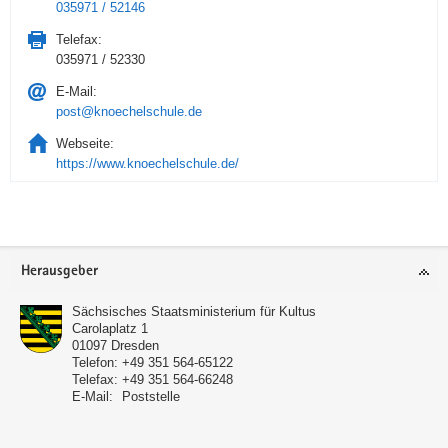
035971 / 52146
Telefax:
035971 / 52330
E-Mail:
post@knoechelschule.de
Webseite:
https://www.knoechelschule.de/
Service
Herausgeber
Sächsisches Staatsministerium für Kultus
Carolaplatz 1
01097
Dresden
Telefon:
+49 351 564-65122
Telefax:
+49 351 564-66248
E-Mail:
Poststelle