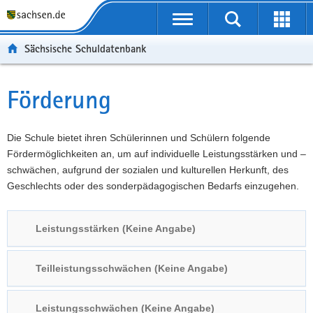
P
Portalübergreifende
o
P
Navigation
Suche
Erweit
r
o
H
starten
öffnen
Sächsische Schuldatenbank
t
r
a
W
a
t
u
e
S
l
a
p
i
e
Förderung
Hauptinhalt
ü
l
t
t
r
b
n
i
e
v
e
a
n
r
i
Die Schule bietet ihren Schülerinnen und Schülern folgende
r
v
h
e
c
Fördermöglichkeiten an, um auf individuelle Leistungsstärken und –
g
i
a
I
e
schwächen, aufgrund der sozialen und kulturellen Herkunft, des
r
g
l
n
Geschlechts oder des sonderpädagogischen Bedarfs einzugehen.
e
a
t
f
i
t
o
Leistungsstärken (Keine Angabe)
f
i
r
e
o
m
n
n
a
Teilleistungsschwächen (Keine Angabe)
d
t
e
i
Leistungsschwächen (Keine Angabe)
N
o