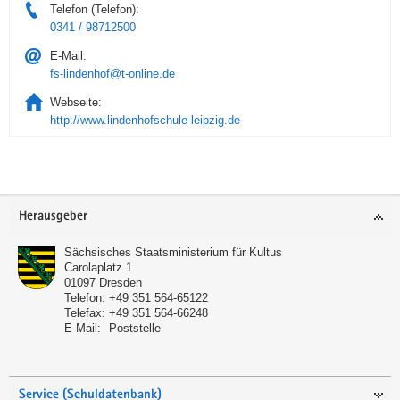
Telefon (Telefon):
0341 / 98712500
E-Mail:
fs-lindenhof@t-online.de
Webseite:
http://www.lindenhofschule-leipzig.de
Service
Herausgeber
Sächsisches Staatsministerium für Kultus
Carolaplatz 1
01097
Dresden
Telefon:
+49 351 564-65122
Telefax:
+49 351 564-66248
E-Mail:
Poststelle
Service (Schuldatenbank)