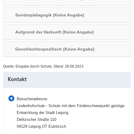
a
n
v
Sonderpädagogik (Keine Angabe)
i
g
Aufgrund der Herkunft (Keine Angabe)
a
t
i
Geschlechtsspezifisch (Keine Angabe)
o
n
Quelle: Eingabe durch Schule, Stand: 28.08.2023
Weitere
Kontakt
Information
Besucheradresse:
Lindenhofschule - Schule mit dem Förderschwerpunkt geistige
Entwicklung der Stadt Leipzig
Delitzscher Straße 110
04129 Leipzig OT Eutritzsch