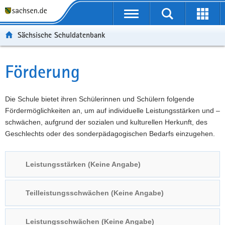
P
Portalübergreifende
o
P
Navigation
Suche
Erweit
r
o
H
starten
öffnen
Sächsische Schuldatenbank
t
r
a
W
a
t
u
e
S
l
a
p
i
e
Förderung
Hauptinhalt
ü
l
t
t
r
b
n
i
e
v
e
a
n
r
i
Die Schule bietet ihren Schülerinnen und Schülern folgende
r
v
h
e
c
Fördermöglichkeiten an, um auf individuelle Leistungsstärken und –
g
i
a
I
e
schwächen, aufgrund der sozialen und kulturellen Herkunft, des
r
g
l
n
Geschlechts oder des sonderpädagogischen Bedarfs einzugehen.
e
a
t
f
i
t
o
Leistungsstärken (Keine Angabe)
f
i
r
e
o
m
n
n
a
Teilleistungsschwächen (Keine Angabe)
d
t
e
i
Leistungsschwächen (Keine Angabe)
N
o