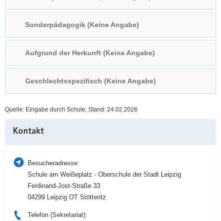
a
n
v
Sonderpädagogik (Keine Angabe)
i
g
Aufgrund der Herkunft (Keine Angabe)
a
t
i
Geschlechtsspezifisch (Keine Angabe)
o
n
Quelle: Eingabe durch Schule, Stand: 24.02.2026
Weitere
Kontakt
Information
Besucheradresse:
Schule am Weißeplatz - Oberschule der Stadt Leipzig
Ferdinand-Jost-Straße 33
04299 Leipzig OT Stötteritz
Telefon (Sekretariat):