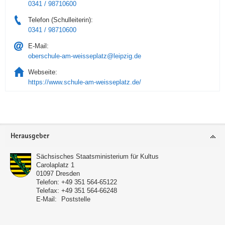
0341 / 98710600
Telefon (Schulleiterin):
0341 / 98710600
E-Mail:
oberschule-am-weisseplatz@leipzig.de
Webseite:
https://www.schule-am-weisseplatz.de/
Service
Herausgeber
Sächsisches Staatsministerium für Kultus
Carolaplatz 1
01097
Dresden
Telefon:
+49 351 564-65122
Telefax:
+49 351 564-66248
E-Mail:
Poststelle