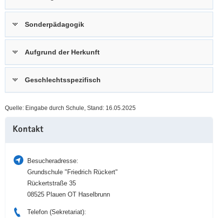
a
n
v
Sonderpädagogik
i
g
Aufgrund der Herkunft
a
t
i
Geschlechtsspezifisch
o
n
Quelle: Eingabe durch Schule, Stand: 16.05.2025
Weitere
Kontakt
Information
Besucheradresse:
Grundschule "Friedrich Rückert"
Rückertstraße 35
08525 Plauen OT Haselbrunn
Telefon (Sekretariat):