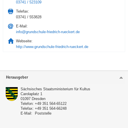
03741 / 523109
Telefax:
03741 / 553828
E-Mail:
info@grundschule-friedrich-rueckert.de
Webseite:
http://www.grundschule-friedrich-rueckert.de
Service
Herausgeber
Sächsisches Staatsministerium für Kultus
Carolaplatz 1
01097
Dresden
Telefon:
+49 351 564-65122
Telefax:
+49 351 564-66248
E-Mail:
Poststelle