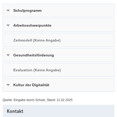
a
n
Schulprogramm
v
i
g
Arbeitsschwerpunkte
a
t
Zeitmodell (Keine Angabe)
i
o
n
Gesundheitsförderung
Evaluation (Keine Angabe)
Kultur der Digitalität
Quelle: Eingabe durch Schule, Stand: 11.02.2025
Weitere
Kontakt
Information