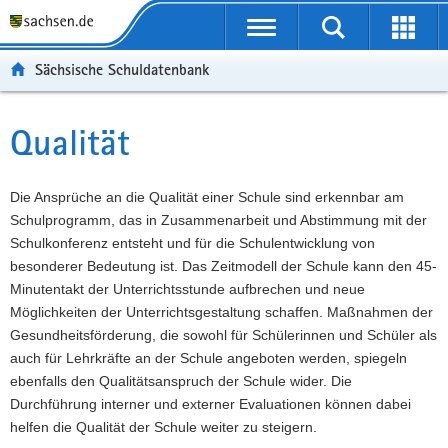
P
Portalübergreifende
o
P
Navigation
Suche
Erweit
r
o
H
starten
öffnen
Sächsische Schuldatenbank
t
r
a
W
a
t
u
e
S
l
a
p
i
e
Qualität
Hauptinhalt
ü
l
t
t
r
b
n
i
e
v
e
a
n
r
i
Die Ansprüche an die Qualität einer Schule sind erkennbar am
r
v
h
e
c
Schulprogramm, das in Zusammenarbeit und Abstimmung mit der
g
i
a
I
e
Schulkonferenz entsteht und für die Schulentwicklung von
r
g
l
n
besonderer Bedeutung ist. Das Zeitmodell der Schule kann den 45-
e
a
t
f
Minutentakt der Unterrichtsstunde aufbrechen und neue
i
t
o
Möglichkeiten der Unterrichtsgestaltung schaffen. Maßnahmen der
f
i
r
Gesundheitsförderung, die sowohl für Schülerinnen und Schüler als
e
o
m
auch für Lehrkräfte an der Schule angeboten werden, spiegeln
n
n
a
ebenfalls den Qualitätsanspruch der Schule wider. Die
d
t
Durchführung interner und externer Evaluationen können dabei
e
i
helfen die Qualität der Schule weiter zu steigern.
N
o