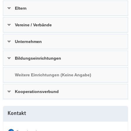
a
n
Eltern
v
i
Vereine / Verbände
g
a
t
Unternehmen
i
o
Bildungseinrichtungen
n
Weitere Einrichtungen (Keine Angabe)
Kooperationsverbund
Weitere
Kontakt
Information