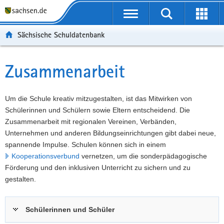
P
Portalübergreifende
o
P
Navigation
Suche
Erweit
r
o
H
starten
öffnen
Sächsische Schuldatenbank
t
r
a
W
a
t
u
e
S
l
a
p
i
e
Zusammenarbeit
Hauptinhalt
ü
l
t
t
r
b
n
i
e
v
e
a
n
r
i
Um die Schule kreativ mitzugestalten, ist das Mitwirken von
r
v
h
e
c
Schülerinnen und Schülern sowie Eltern entscheidend. Die
g
i
a
I
e
Zusammenarbeit mit regionalen Vereinen, Verbänden,
r
g
l
n
Unternehmen und anderen Bildungseinrichtungen gibt dabei neue,
e
a
t
f
spannende Impulse. Schulen können sich in einem
i
t
o
Kooperationsverbund
vernetzen, um die sonderpädagogische
f
i
r
Förderung und den inklusiven Unterricht zu sichern und zu
e
o
m
gestalten.
n
n
a
d
t
Schülerinnen und Schüler
e
i
N
o