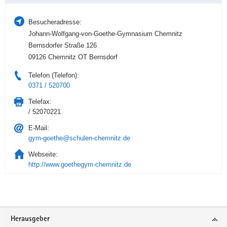
Besucheradresse:
Johann-Wolfgang-von-Goethe-Gymnasium Chemnitz
Bernsdorfer Straße 126
09126 Chemnitz OT Bernsdorf
Telefon (Telefon):
0371 / 520700
Telefax:
/ 52070221
E-Mail:
gym-goethe@schulen-chemnitz.de
Webseite:
http://www.goethegym-chemnitz.de
Service
Herausgeber