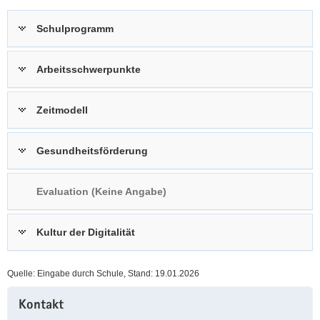
a
n
Schulprogramm
v
i
g
Arbeitsschwerpunkte
a
t
Zeitmodell
i
o
n
Gesundheitsförderung
Evaluation (Keine Angabe)
Kultur der Digitalität
Quelle: Eingabe durch Schule, Stand: 19.01.2026
Weitere
Kontakt
Information