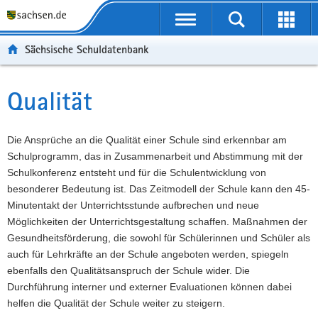
P
Portalübergreifende
o
P
Navigation
Suche
Erweit
r
o
H
starten
öffnen
Sächsische Schuldatenbank
t
r
a
W
a
t
u
e
S
l
a
p
i
e
Qualität
Hauptinhalt
ü
l
t
t
r
b
n
i
e
v
e
a
n
r
i
Die Ansprüche an die Qualität einer Schule sind erkennbar am
r
v
h
e
c
Schulprogramm, das in Zusammenarbeit und Abstimmung mit der
g
i
a
I
e
Schulkonferenz entsteht und für die Schulentwicklung von
r
g
l
n
besonderer Bedeutung ist. Das Zeitmodell der Schule kann den 45-
e
a
t
f
Minutentakt der Unterrichtsstunde aufbrechen und neue
i
t
o
Möglichkeiten der Unterrichtsgestaltung schaffen. Maßnahmen der
f
i
r
Gesundheitsförderung, die sowohl für Schülerinnen und Schüler als
e
o
m
auch für Lehrkräfte an der Schule angeboten werden, spiegeln
n
n
a
ebenfalls den Qualitätsanspruch der Schule wider. Die
d
t
Durchführung interner und externer Evaluationen können dabei
e
i
helfen die Qualität der Schule weiter zu steigern.
N
o