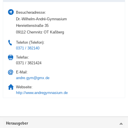
Besucheradresse:
Dr.-Wilhelm-André-Gymnasium
Henriettenstraße 35
09112 Chemnitz OT Kaßberg
Telefon (Telefon):
0371 / 382140
Telefax:
0371 / 3821424
E-Mail:
andre.gym@gmx.de
Webseite:
http://www.andregymnasium.de
Service
Herausgeber