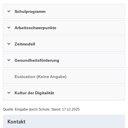
a
n
Schulprogramm
v
i
g
Arbeitsschwerpunkte
a
t
Zeitmodell
i
o
n
Gesundheitsförderung
Evaluation (Keine Angabe)
Kultur der Digitalität
Quelle: Eingabe durch Schule, Stand: 17.12.2025
Weitere
Kontakt
Information