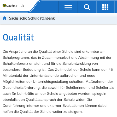
P
Portalübergreifende
o
P
Navigation
Suche
Erweit
r
o
H
starten
öffnen
Sächsische Schuldatenbank
t
r
a
W
a
t
u
e
S
l
a
p
i
e
Qualität
Hauptinhalt
ü
l
t
t
r
b
n
i
e
v
e
a
n
r
i
Die Ansprüche an die Qualität einer Schule sind erkennbar am
r
v
h
e
c
Schulprogramm, das in Zusammenarbeit und Abstimmung mit der
g
i
a
I
e
Schulkonferenz entsteht und für die Schulentwicklung von
r
g
l
n
besonderer Bedeutung ist. Das Zeitmodell der Schule kann den 45-
e
a
t
f
Minutentakt der Unterrichtsstunde aufbrechen und neue
i
t
o
Möglichkeiten der Unterrichtsgestaltung schaffen. Maßnahmen der
f
i
r
Gesundheitsförderung, die sowohl für Schülerinnen und Schüler als
e
o
m
auch für Lehrkräfte an der Schule angeboten werden, spiegeln
n
n
a
ebenfalls den Qualitätsanspruch der Schule wider. Die
d
t
Durchführung interner und externer Evaluationen können dabei
e
i
helfen die Qualität der Schule weiter zu steigern.
N
o