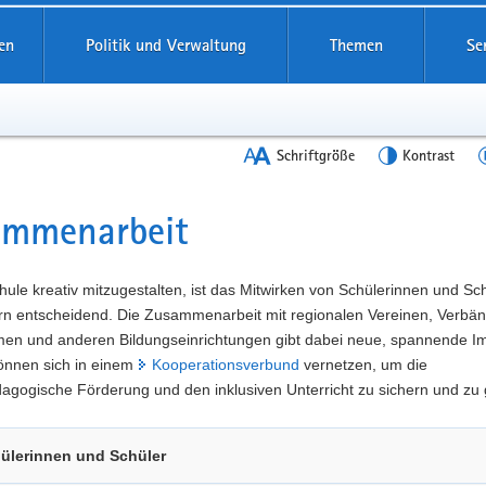
en
Politik und Verwaltung
Themen
Se
Schriftgröße
Kontrast
ammenarbeit
t
ule kreativ mitzugestalten, ist das Mitwirken von Schülerinnen und Sc
ern entscheidend. Die Zusammenarbeit mit regionalen Vereinen, Verbä
en und anderen Bildungseinrichtungen gibt dabei neue, spannende Im
önnen sich in einem
Kooperationsverbund
vernetzen, um die
gogische Förderung und den inklusiven Unterricht zu sichern und zu 
ülerinnen und Schüler