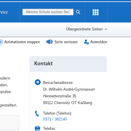
Suchbegriff
rvice
Suche starten
Erweiterung
öffnen
Übergeordnete Seiten
Animationen stoppen
Seite vorlesen
Anmelden
Weitere
Kontakt
Information
hülern
Besucheradresse:
nden,
Dr.-Wilhelm-André-Gymnasium
pulse.
Henriettenstraße 35
09112 Chemnitz OT Kaßberg
gestalten.
Telefon (Telefon):
0371 / 382140
Telefax: