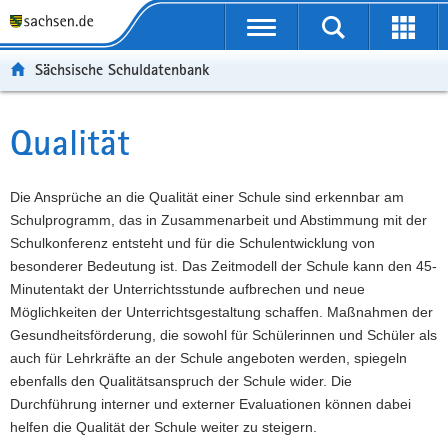
P
Portalübergreifende
o
P
Navigation
Suche
Erweit
r
o
H
starten
öffnen
Sächsische Schuldatenbank
t
r
a
W
a
t
u
e
S
l
a
p
i
e
Qualität
Hauptinhalt
ü
l
t
t
r
b
n
i
e
v
e
a
n
r
i
Die Ansprüche an die Qualität einer Schule sind erkennbar am
r
v
h
e
c
Schulprogramm, das in Zusammenarbeit und Abstimmung mit der
g
i
a
I
e
Schulkonferenz entsteht und für die Schulentwicklung von
r
g
l
n
besonderer Bedeutung ist. Das Zeitmodell der Schule kann den 45-
e
a
t
f
Minutentakt der Unterrichtsstunde aufbrechen und neue
i
t
o
Möglichkeiten der Unterrichtsgestaltung schaffen. Maßnahmen der
f
i
r
Gesundheitsförderung, die sowohl für Schülerinnen und Schüler als
e
o
m
auch für Lehrkräfte an der Schule angeboten werden, spiegeln
n
n
a
ebenfalls den Qualitätsanspruch der Schule wider. Die
d
t
Durchführung interner und externer Evaluationen können dabei
e
i
helfen die Qualität der Schule weiter zu steigern.
N
o