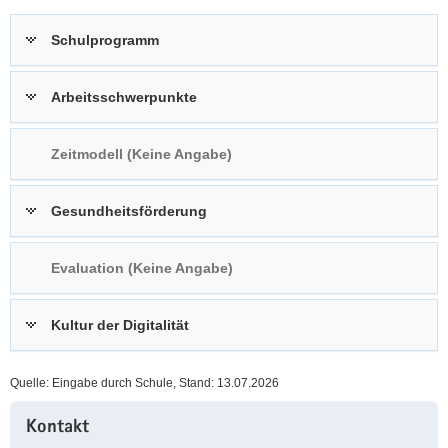
a
n
Schulprogramm
v
i
g
Arbeitsschwerpunkte
a
t
Zeitmodell (Keine Angabe)
i
o
n
Gesundheitsförderung
Evaluation (Keine Angabe)
Kultur der Digitalität
Quelle: Eingabe durch Schule, Stand: 13.07.2026
Weitere
Kontakt
Information