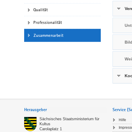
a
n
Ver
Qualität
v
i
Professionalität
Unt
g
a
Zusammenarbeit
t
Bil
i
o
Wei
n
Koo
Service
Herausgeber
Service (
Sächsisches Staatsministerium für
Hilfe
Kultus
Impres
Carolaplatz 1