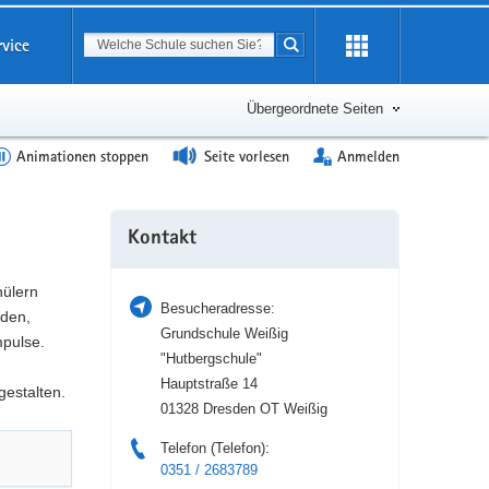
Suchbegriff
rvice
Suche starten
Erweiterung
öffnen
Übergeordnete Seiten
Animationen stoppen
Seite vorlesen
Anmelden
Weitere
Kontakt
Information
hülern
Besucheradresse:
nden,
Grundschule Weißig
pulse.
"Hutbergschule"
Hauptstraße 14
gestalten.
01328 Dresden OT Weißig
Telefon (Telefon):
0351 / 2683789