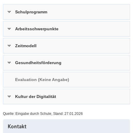
a
n
Schulprogramm
v
i
g
Arbeitsschwerpunkte
a
t
Zeitmodell
i
o
n
Gesundheitsförderung
Evaluation (Keine Angabe)
Kultur der Digitalität
Quelle: Eingabe durch Schule, Stand: 27.01.2026
Weitere
Kontakt
Information