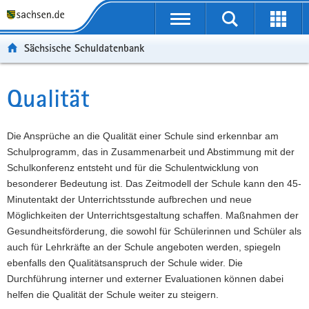
P
Portalübergreifende
o
P
Navigation
Suche
Erweit
r
o
H
starten
öffnen
Sächsische Schuldatenbank
t
r
a
W
a
t
u
e
S
l
a
p
i
e
Qualität
Hauptinhalt
ü
l
t
t
r
b
n
i
e
v
e
a
n
r
i
Die Ansprüche an die Qualität einer Schule sind erkennbar am
r
v
h
e
c
Schulprogramm, das in Zusammenarbeit und Abstimmung mit der
g
i
a
I
e
Schulkonferenz entsteht und für die Schulentwicklung von
r
g
l
n
besonderer Bedeutung ist. Das Zeitmodell der Schule kann den 45-
e
a
t
f
Minutentakt der Unterrichtsstunde aufbrechen und neue
i
t
o
Möglichkeiten der Unterrichtsgestaltung schaffen. Maßnahmen der
f
i
r
Gesundheitsförderung, die sowohl für Schülerinnen und Schüler als
e
o
m
auch für Lehrkräfte an der Schule angeboten werden, spiegeln
n
n
a
ebenfalls den Qualitätsanspruch der Schule wider. Die
d
t
Durchführung interner und externer Evaluationen können dabei
e
i
helfen die Qualität der Schule weiter zu steigern.
N
o