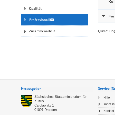
Kol
a
n
Qualität
v
For
i
Professionalität
g
a
Zusammenarbeit
Quelle: Ein
t
i
o
n
Service
Herausgeber
Service (
Sächsisches Staatsministerium für
Hilfe
Kultus
Impres
Carolaplatz 1
01097
Dresden
Kontakt