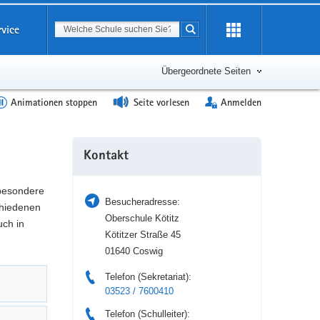
Suchbegriff
rvice
Suche starten
Erweiterung
öffnen
Übergeordnete Seiten
Animationen stoppen
Seite vorlesen
Anmelden
Weitere
Kontakt
Information
 besondere
Besucheradresse:
hiedenen
Oberschule Kötitz
uch in
Kötitzer Straße 45
01640 Coswig
Telefon (Sekretariat):
03523 / 7600410
Telefon (Schulleiter):