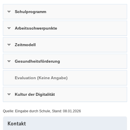
a
n
Schulprogramm
v
i
g
Arbeitsschwerpunkte
a
t
Zeitmodell
i
o
n
Gesundheitsförderung
Evaluation (Keine Angabe)
Kultur der Digitalität
Quelle: Eingabe durch Schule, Stand: 08.01.2026
Weitere
Kontakt
Information