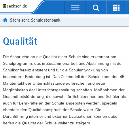
P
Portalübergreifende
o
P
Navigation
Suche
Erweit
r
o
H
starten
öffnen
Sächsische Schuldatenbank
t
r
a
W
a
t
u
e
S
l
a
p
i
e
Qualität
Hauptinhalt
ü
l
t
t
r
b
n
i
e
v
e
a
n
r
i
Die Ansprüche an die Qualität einer Schule sind erkennbar am
r
v
h
e
c
Schulprogramm, das in Zusammenarbeit und Abstimmung mit der
g
i
a
I
e
Schulkonferenz entsteht und für die Schulentwicklung von
r
g
l
n
besonderer Bedeutung ist. Das Zeitmodell der Schule kann den 45-
e
a
t
f
Minutentakt der Unterrichtsstunde aufbrechen und neue
i
t
o
Möglichkeiten der Unterrichtsgestaltung schaffen. Maßnahmen der
f
i
r
Gesundheitsförderung, die sowohl für Schülerinnen und Schüler als
e
o
m
auch für Lehrkräfte an der Schule angeboten werden, spiegeln
n
n
a
ebenfalls den Qualitätsanspruch der Schule wider. Die
d
t
Durchführung interner und externer Evaluationen können dabei
e
i
helfen die Qualität der Schule weiter zu steigern.
N
o