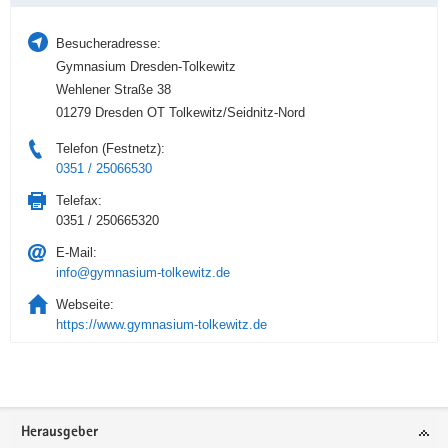
Besucheradresse:
Gymnasium Dresden-Tolkewitz
Wehlener Straße 38
01279 Dresden OT Tolkewitz/Seidnitz-Nord
Telefon (Festnetz):
0351 / 25066530
Telefax:
0351 / 250665320
E-Mail:
info@gymnasium-tolkewitz.de
Webseite:
https://www.gymnasium-tolkewitz.de
Service
Herausgeber