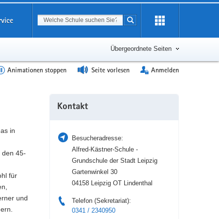
Suchbegriff
rvice
Suche starten
Erweiterung
öffnen
Übergeordnete Seiten
Animationen stoppen
Seite vorlesen
Anmelden
Weitere
Kontakt
Information
as in
Besucheradresse:
Alfred-Kästner-Schule -
 den 45-
Grundschule der Stadt Leipzig
Gartenwinkel 30
hl für
04158 Leipzig OT Lindenthal
en,
erner und
Telefon (Sekretariat):
gern.
0341 / 2340950