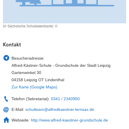
a
n
v
i
g
(© Sächsische Schuldatenbank)
©
a
t
Kontakt
i
o
Besucheradresse:
n
Alfred-Kästner-Schule - Grundschule der Stadt Leipzig
Gartenwinkel 30
04158 Leipzig OT Lindenthal
Zur Karte (Google Maps)
Telefon (Sekretariat):
0341 / 2340950
E-Mail:
schulteam@alfredkaestner.lernsax.de
Webseite:
http://www.alfred-kaestner-grundschule.de