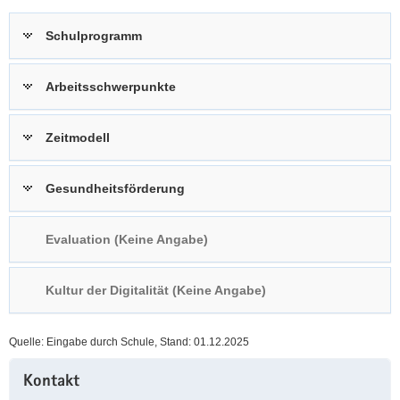
a
n
Schulprogramm
v
i
g
Arbeitsschwerpunkte
a
t
Zeitmodell
i
o
n
Gesundheitsförderung
Evaluation (Keine Angabe)
Kultur der Digitalität (Keine Angabe)
Quelle: Eingabe durch Schule, Stand: 01.12.2025
Weitere
Kontakt
Information