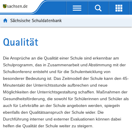
P
Portalübergreifende
o
P
Navigation
Suche
Erweit
r
o
H
starten
öffnen
Sächsische Schuldatenbank
t
r
a
W
a
t
u
e
S
l
a
p
i
e
Qualität
Hauptinhalt
ü
l
t
t
r
b
n
i
e
v
e
a
n
r
i
Die Ansprüche an die Qualität einer Schule sind erkennbar am
r
v
h
e
c
Schulprogramm, das in Zusammenarbeit und Abstimmung mit der
g
i
a
I
e
Schulkonferenz entsteht und für die Schulentwicklung von
r
g
l
n
besonderer Bedeutung ist. Das Zeitmodell der Schule kann den 45-
e
a
t
f
Minutentakt der Unterrichtsstunde aufbrechen und neue
i
t
o
Möglichkeiten der Unterrichtsgestaltung schaffen. Maßnahmen der
f
i
r
Gesundheitsförderung, die sowohl für Schülerinnen und Schüler als
e
o
m
auch für Lehrkräfte an der Schule angeboten werden, spiegeln
n
n
a
ebenfalls den Qualitätsanspruch der Schule wider. Die
d
t
Durchführung interner und externer Evaluationen können dabei
e
i
helfen die Qualität der Schule weiter zu steigern.
N
o