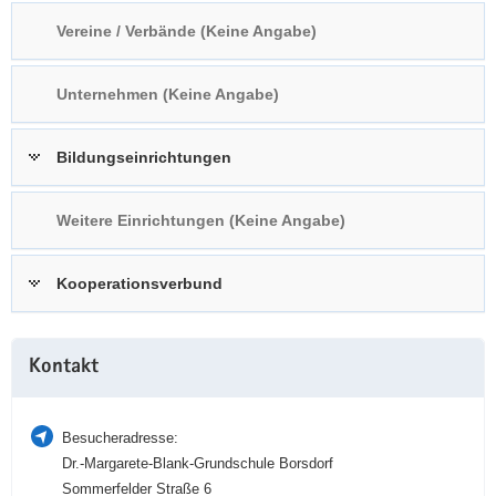
a
n
Vereine / Verbände (Keine Angabe)
v
i
Unternehmen (Keine Angabe)
g
a
t
Bildungseinrichtungen
i
o
Weitere Einrichtungen (Keine Angabe)
n
Kooperationsverbund
Weitere
Kontakt
Information
Besucheradresse:
Dr.-Margarete-Blank-Grundschule Borsdorf
Sommerfelder Straße 6