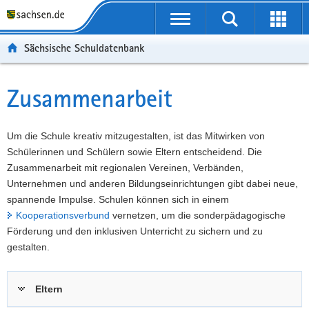
P
Portalübergreifende
o
P
Navigation
Suche
Erweit
r
o
H
starten
öffnen
Sächsische Schuldatenbank
t
r
a
W
a
t
u
e
S
l
a
p
i
e
Zusammenarbeit
Hauptinhalt
ü
l
t
t
r
b
n
i
e
v
e
a
n
r
i
Um die Schule kreativ mitzugestalten, ist das Mitwirken von
r
v
h
e
c
Schülerinnen und Schülern sowie Eltern entscheidend. Die
g
i
a
I
e
Zusammenarbeit mit regionalen Vereinen, Verbänden,
r
g
l
n
Unternehmen und anderen Bildungseinrichtungen gibt dabei neue,
e
a
t
f
spannende Impulse. Schulen können sich in einem
i
t
o
Kooperationsverbund
vernetzen, um die sonderpädagogische
f
i
r
Förderung und den inklusiven Unterricht zu sichern und zu
e
o
m
gestalten.
n
n
a
d
t
Eltern
e
i
N
o