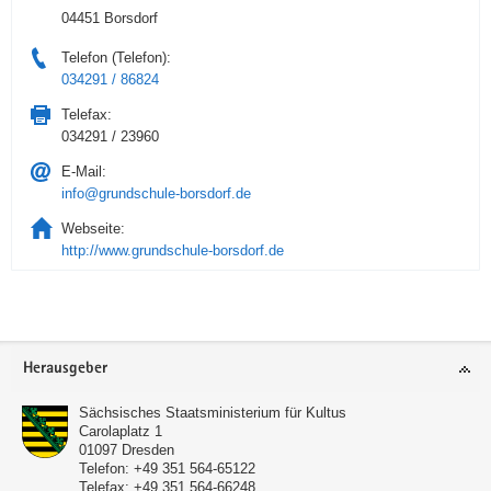
04451 Borsdorf
Telefon (Telefon):
034291 / 86824
Telefax:
034291 / 23960
E-Mail:
info@grundschule-borsdorf.de
Webseite:
http://www.grundschule-borsdorf.de
Service
Herausgeber
Sächsisches Staatsministerium für Kultus
Carolaplatz 1
01097
Dresden
Telefon:
+49 351 564-65122
Telefax:
+49 351 564-66248