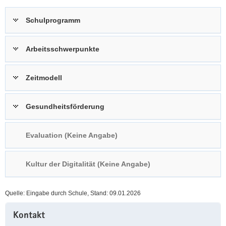
a
n
Schulprogramm
v
i
g
Arbeitsschwerpunkte
a
t
Zeitmodell
i
o
n
Gesundheitsförderung
Evaluation (Keine Angabe)
Kultur der Digitalität (Keine Angabe)
Quelle: Eingabe durch Schule, Stand: 09.01.2026
Weitere
Kontakt
Information