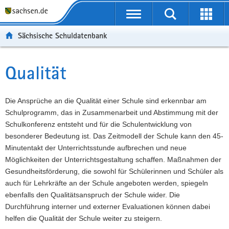
P
Portalübergreifende
o
P
Navigation
Suche
Erweit
r
o
H
starten
öffnen
Sächsische Schuldatenbank
t
r
a
W
a
t
u
e
S
l
a
p
i
e
Qualität
Hauptinhalt
ü
l
t
t
r
b
n
i
e
v
e
a
n
r
i
Die Ansprüche an die Qualität einer Schule sind erkennbar am
r
v
h
e
c
Schulprogramm, das in Zusammenarbeit und Abstimmung mit der
g
i
a
I
e
Schulkonferenz entsteht und für die Schulentwicklung von
r
g
l
n
besonderer Bedeutung ist. Das Zeitmodell der Schule kann den 45-
e
a
t
f
Minutentakt der Unterrichtsstunde aufbrechen und neue
i
t
o
Möglichkeiten der Unterrichtsgestaltung schaffen. Maßnahmen der
f
i
r
Gesundheitsförderung, die sowohl für Schülerinnen und Schüler als
e
o
m
auch für Lehrkräfte an der Schule angeboten werden, spiegeln
n
n
a
ebenfalls den Qualitätsanspruch der Schule wider. Die
d
t
Durchführung interner und externer Evaluationen können dabei
e
i
helfen die Qualität der Schule weiter zu steigern.
N
o