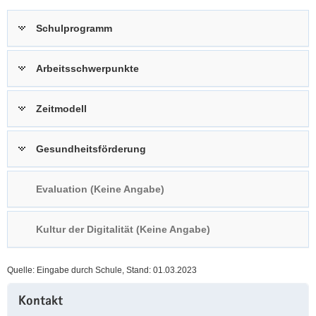
a
n
Schulprogramm
v
i
g
Arbeitsschwerpunkte
a
t
Zeitmodell
i
o
n
Gesundheitsförderung
Evaluation (Keine Angabe)
Kultur der Digitalität (Keine Angabe)
Quelle: Eingabe durch Schule, Stand: 01.03.2023
Weitere
Kontakt
Information