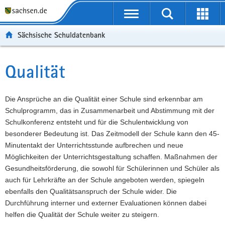
P
Portalübergreifende
o
P
Navigation
Suche
Erweit
r
o
H
starten
öffnen
Sächsische Schuldatenbank
t
r
a
W
a
t
u
e
S
l
a
p
i
e
Qualität
Hauptinhalt
ü
l
t
t
r
b
n
i
e
v
e
a
n
r
i
Die Ansprüche an die Qualität einer Schule sind erkennbar am
r
v
h
e
c
Schulprogramm, das in Zusammenarbeit und Abstimmung mit der
g
i
a
I
e
Schulkonferenz entsteht und für die Schulentwicklung von
r
g
l
n
besonderer Bedeutung ist. Das Zeitmodell der Schule kann den 45-
e
a
t
f
Minutentakt der Unterrichtsstunde aufbrechen und neue
i
t
o
Möglichkeiten der Unterrichtsgestaltung schaffen. Maßnahmen der
f
i
r
Gesundheitsförderung, die sowohl für Schülerinnen und Schüler als
e
o
m
auch für Lehrkräfte an der Schule angeboten werden, spiegeln
n
n
a
ebenfalls den Qualitätsanspruch der Schule wider. Die
d
t
Durchführung interner und externer Evaluationen können dabei
e
i
helfen die Qualität der Schule weiter zu steigern.
N
o