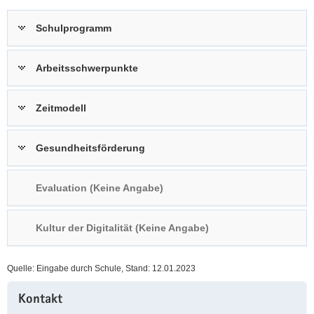
a
n
Schulprogramm
v
i
g
Arbeitsschwerpunkte
a
t
Zeitmodell
i
o
n
Gesundheitsförderung
Evaluation (Keine Angabe)
Kultur der Digitalität (Keine Angabe)
Quelle: Eingabe durch Schule, Stand: 12.01.2023
Weitere
Kontakt
Information