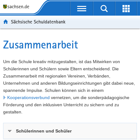
P
Portalübergreifende
o
P
Navigation
Suche
Erweit
r
o
H
starten
öffnen
Sächsische Schuldatenbank
t
r
a
W
a
t
u
e
S
l
a
p
i
e
Zusammenarbeit
Hauptinhalt
ü
l
t
t
r
b
n
i
e
v
e
a
n
r
i
Um die Schule kreativ mitzugestalten, ist das Mitwirken von
r
v
h
e
c
Schülerinnen und Schülern sowie Eltern entscheidend. Die
g
i
a
I
e
Zusammenarbeit mit regionalen Vereinen, Verbänden,
r
g
l
n
Unternehmen und anderen Bildungseinrichtungen gibt dabei neue,
e
a
t
f
spannende Impulse. Schulen können sich in einem
i
t
o
Kooperationsverbund
vernetzen, um die sonderpädagogische
f
i
r
Förderung und den inklusiven Unterricht zu sichern und zu
e
o
m
gestalten.
n
n
a
d
t
Schülerinnen und Schüler
e
i
N
o