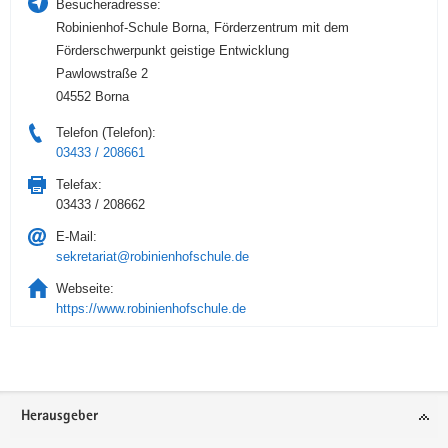
Besucheradresse:
Robinienhof-Schule Borna, Förderzentrum mit dem
Förderschwerpunkt geistige Entwicklung
Pawlowstraße 2
04552 Borna
Telefon (Telefon):
03433 / 208661
Telefax:
03433 / 208662
E-Mail:
sekretariat@robinienhofschule.de
Webseite:
https://www.robinienhofschule.de
Service
Herausgeber