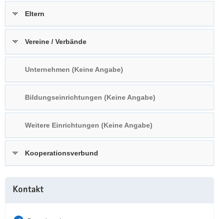
a
n
Eltern
v
i
Vereine / Verbände
g
a
t
Unternehmen (Keine Angabe)
i
o
Bildungseinrichtungen (Keine Angabe)
n
Weitere Einrichtungen (Keine Angabe)
Kooperationsverbund
Weitere
Kontakt
Information