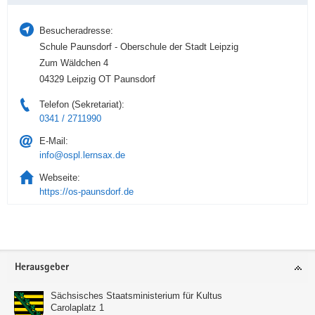
Besucheradresse:
Schule Paunsdorf - Oberschule der Stadt Leipzig
Zum Wäldchen 4
04329 Leipzig OT Paunsdorf
Telefon (Sekretariat):
0341 / 2711990
E-Mail:
info@ospl.lernsax.de
Webseite:
https://os-paunsdorf.de
Service
Herausgeber
Sächsisches Staatsministerium für Kultus
Carolaplatz 1