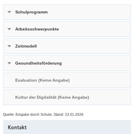
a
n
Schulprogramm
v
i
g
Arbeitsschwerpunkte
a
t
Zeitmodell
i
o
n
Gesundheitsförderung
Evaluation (Keine Angabe)
Kultur der Digitalität (Keine Angabe)
Quelle: Eingabe durch Schule, Stand: 23.01.2026
Weitere
Kontakt
Information