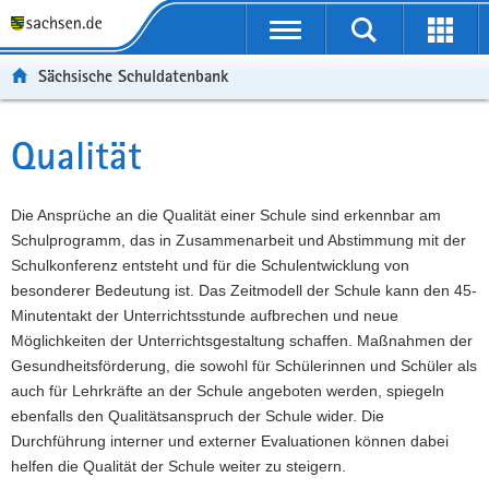
P
Portalübergreifende
o
P
Navigation
Suche
Erweit
r
o
H
starten
öffnen
Sächsische Schuldatenbank
t
r
a
W
a
t
u
e
S
l
a
p
i
e
Qualität
Hauptinhalt
ü
l
t
t
r
b
n
i
e
v
e
a
n
r
i
Die Ansprüche an die Qualität einer Schule sind erkennbar am
r
v
h
e
c
Schulprogramm, das in Zusammenarbeit und Abstimmung mit der
g
i
a
I
e
Schulkonferenz entsteht und für die Schulentwicklung von
r
g
l
n
besonderer Bedeutung ist. Das Zeitmodell der Schule kann den 45-
e
a
t
f
Minutentakt der Unterrichtsstunde aufbrechen und neue
i
t
o
Möglichkeiten der Unterrichtsgestaltung schaffen. Maßnahmen der
f
i
r
Gesundheitsförderung, die sowohl für Schülerinnen und Schüler als
e
o
m
auch für Lehrkräfte an der Schule angeboten werden, spiegeln
n
n
a
ebenfalls den Qualitätsanspruch der Schule wider. Die
d
t
Durchführung interner und externer Evaluationen können dabei
e
i
helfen die Qualität der Schule weiter zu steigern.
N
o