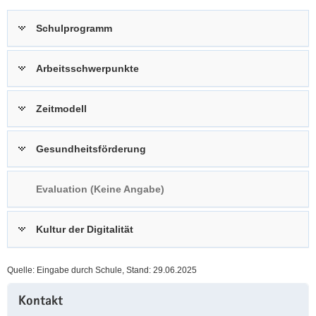
a
n
Schulprogramm
v
i
g
Arbeitsschwerpunkte
a
t
Zeitmodell
i
o
n
Gesundheitsförderung
Evaluation (Keine Angabe)
Kultur der Digitalität
Quelle: Eingabe durch Schule, Stand: 29.06.2025
Weitere
Kontakt
Information