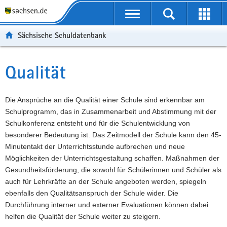
P
Portalübergreifende
o
P
Navigation
Suche
Erweit
r
o
H
starten
öffnen
Sächsische Schuldatenbank
t
r
a
W
a
t
u
e
S
l
a
p
i
e
Qualität
Hauptinhalt
ü
l
t
t
r
b
n
i
e
v
e
a
n
r
i
Die Ansprüche an die Qualität einer Schule sind erkennbar am
r
v
h
e
c
Schulprogramm, das in Zusammenarbeit und Abstimmung mit der
g
i
a
I
e
Schulkonferenz entsteht und für die Schulentwicklung von
r
g
l
n
besonderer Bedeutung ist. Das Zeitmodell der Schule kann den 45-
e
a
t
f
Minutentakt der Unterrichtsstunde aufbrechen und neue
i
t
o
Möglichkeiten der Unterrichtsgestaltung schaffen. Maßnahmen der
f
i
r
Gesundheitsförderung, die sowohl für Schülerinnen und Schüler als
e
o
m
auch für Lehrkräfte an der Schule angeboten werden, spiegeln
n
n
a
ebenfalls den Qualitätsanspruch der Schule wider. Die
d
t
Durchführung interner und externer Evaluationen können dabei
e
i
helfen die Qualität der Schule weiter zu steigern.
N
o