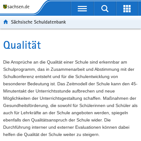
P
Portalübergreifende
o
P
Navigation
Suche
Erweit
r
o
H
starten
öffnen
Sächsische Schuldatenbank
t
r
a
W
a
t
u
e
S
l
a
p
i
e
Qualität
Hauptinhalt
ü
l
t
t
r
b
n
i
e
v
e
a
n
r
i
Die Ansprüche an die Qualität einer Schule sind erkennbar am
r
v
h
e
c
Schulprogramm, das in Zusammenarbeit und Abstimmung mit der
g
i
a
I
e
Schulkonferenz entsteht und für die Schulentwicklung von
r
g
l
n
besonderer Bedeutung ist. Das Zeitmodell der Schule kann den 45-
e
a
t
f
Minutentakt der Unterrichtsstunde aufbrechen und neue
i
t
o
Möglichkeiten der Unterrichtsgestaltung schaffen. Maßnahmen der
f
i
r
Gesundheitsförderung, die sowohl für Schülerinnen und Schüler als
e
o
m
auch für Lehrkräfte an der Schule angeboten werden, spiegeln
n
n
a
ebenfalls den Qualitätsanspruch der Schule wider. Die
d
t
Durchführung interner und externer Evaluationen können dabei
e
i
helfen die Qualität der Schule weiter zu steigern.
N
o