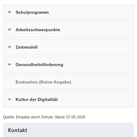
a
n
Schulprogramm
v
i
g
Arbeitsschwerpunkte
a
t
Zeitmodell
i
o
n
Gesundheitsförderung
Evaluation (Keine Angabe)
Kultur der Digitalität
Quelle: Eingabe durch Schule, Stand: 07.05.2026
Weitere
Kontakt
Information