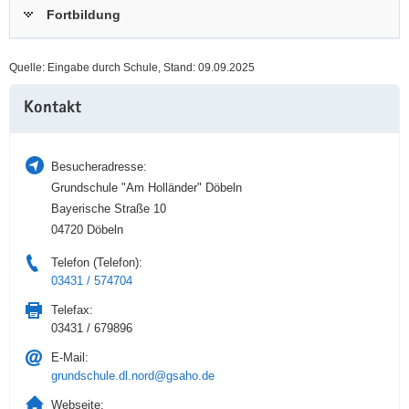
Fortbildung
a
n
v
i
Quelle: Eingabe durch Schule, Stand: 09.09.2025
g
Weitere
a
Kontakt
Information
t
i
o
Besucheradresse:
n
Grundschule "Am Holländer" Döbeln
Bayerische Straße 10
04720 Döbeln
Telefon (Telefon):
03431 / 574704
Telefax:
03431 / 679896
E-Mail:
grundschule.dl.nord@gsaho.de
Webseite: