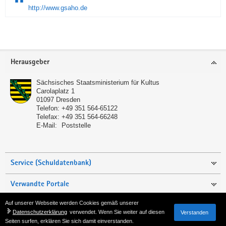
http://www.gsaho.de
Service
Herausgeber
Sächsisches Staatsministerium für Kultus
Carolaplatz 1
01097
Dresden
Telefon:
+49 351 564-65122
Telefax:
+49 351 564-66248
E-Mail:
Poststelle
Service (Schuldatenbank)
Verwandte Portale
Auf unserer Webseite werden Cookies gemäß unserer
Seite empfehlen
Datenschutzerklärung
verwendet. Wenn Sie weiter auf diesen
Verstanden
Seiten surfen, erklären Sie sich damit einverstanden.