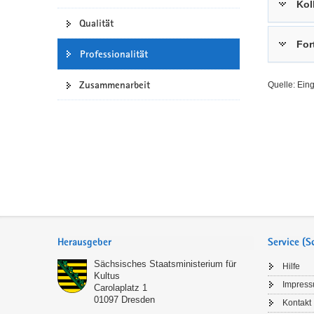
Kol
a
n
Qualität
v
For
i
Professionalität
g
a
Zusammenarbeit
Quelle: Ein
t
i
o
n
Service
Herausgeber
Service (
Sächsisches Staatsministerium für
Hilfe
Kultus
Impres
Carolaplatz 1
01097
Dresden
Kontakt