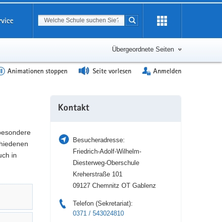
Suchbegriff
rvice
Suche starten
Erweiterung
öffnen
Übergeordnete Seiten
Animationen stoppen
Seite vorlesen
Anmelden
Weitere
Kontakt
Information
 besondere
Besucheradresse:
hiedenen
Friedrich-Adolf-Wilhelm-
uch in
Diesterweg-Oberschule
Kreherstraße 101
09127 Chemnitz OT Gablenz
Telefon (Sekretariat):
0371 / 543024810