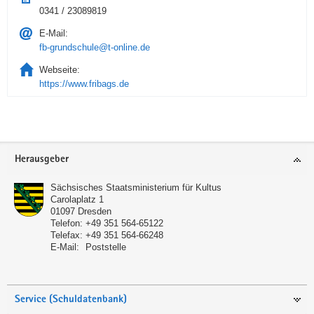
0341 / 23089819
E-Mail:
fb-grundschule@t-online.de
Webseite:
https://www.fribags.de
Service
Herausgeber
Sächsisches Staatsministerium für Kultus
Carolaplatz 1
01097
Dresden
Telefon:
+49 351 564-65122
Telefax:
+49 351 564-66248
E-Mail:
Poststelle
Service (Schuldatenbank)