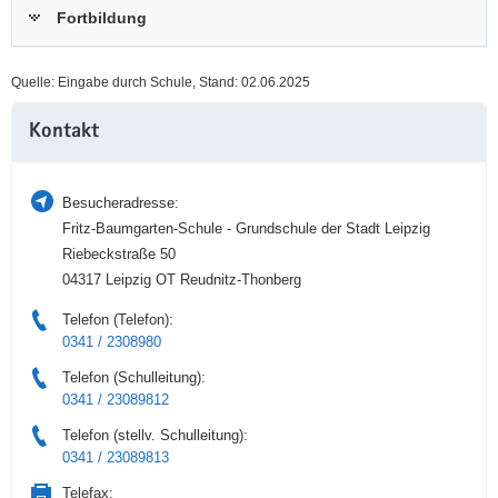
Fortbildung
a
n
v
i
Quelle: Eingabe durch Schule, Stand: 02.06.2025
g
Weitere
a
Kontakt
Information
t
i
o
Besucheradresse:
n
Fritz-Baumgarten-Schule - Grundschule der Stadt Leipzig
Riebeckstraße 50
04317 Leipzig OT Reudnitz-Thonberg
Telefon (Telefon):
0341 / 2308980
Telefon (Schulleitung):
0341 / 23089812
Telefon (stellv. Schulleitung):
0341 / 23089813
Telefax: