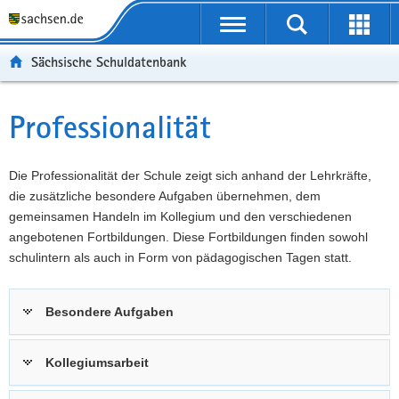
P
Portalübergreifende
o
P
Navigation
Suche
Erweit
r
o
H
starten
öffnen
Sächsische Schuldatenbank
t
r
a
W
a
t
u
e
S
l
a
p
i
e
Professionalität
Hauptinhalt
ü
l
t
t
r
b
n
i
e
v
e
a
n
r
i
Die Professionalität der Schule zeigt sich anhand der Lehrkräfte,
r
v
h
e
c
die zusätzliche besondere Aufgaben übernehmen, dem
g
i
a
I
e
gemeinsamen Handeln im Kollegium und den verschiedenen
r
g
l
n
angebotenen Fortbildungen. Diese Fortbildungen finden sowohl
e
a
t
f
schulintern als auch in Form von pädagogischen Tagen statt.
i
t
o
f
i
r
Besondere Aufgaben
e
o
m
n
n
a
d
t
Kollegiumsarbeit
e
i
N
o