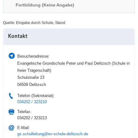
Fortbildung (Keine Angabe)
a
n
v
i
Quelle: Eingabe durch Schule, Stand:
g
Weitere
a
Kontakt
Information
t
i
o
Besucheradresse:
n
Evangelische Grundschule Peter und Paul Delitzsch (Schule in
freier Trägerschaft)
Schulstraße 23
04509 Delitzsch
Telefon (Sekretariat):
034202 / 323210
Telefax:
034202 / 323213
E-Mail:
gs.schulleitung@ev-schule-delitzsch.de