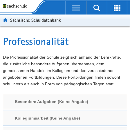
P
Portalübergreifende
o
P
Navigation
Suche
Erweit
r
o
H
starten
öffnen
Sächsische Schuldatenbank
t
r
a
W
a
t
u
e
S
l
a
p
i
e
Professionalität
Hauptinhalt
ü
l
t
t
r
b
n
i
e
v
e
a
n
r
i
Die Professionalität der Schule zeigt sich anhand der Lehrkräfte,
r
v
h
e
c
die zusätzliche besondere Aufgaben übernehmen, dem
g
i
a
I
e
gemeinsamen Handeln im Kollegium und den verschiedenen
r
g
l
n
angebotenen Fortbildungen. Diese Fortbildungen finden sowohl
e
a
t
f
schulintern als auch in Form von pädagogischen Tagen statt.
i
t
o
f
i
r
Besondere Aufgaben (Keine Angabe)
e
o
m
n
n
a
d
t
Kollegiumsarbeit (Keine Angabe)
e
i
N
o